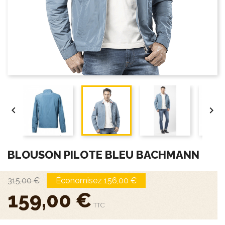
close
Guide des
tailles


BLOUSON PILOTE BLEU BACHMANN
315,00 €
Économisez 156,00 €
159,00 €
TTC