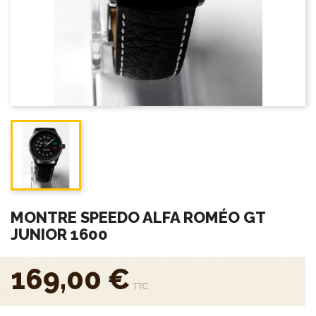
close
Guide des
tailles
MONTRE SPEEDO ALFA ROMÉO GT
JUNIOR 1600
169,00 €
TTC