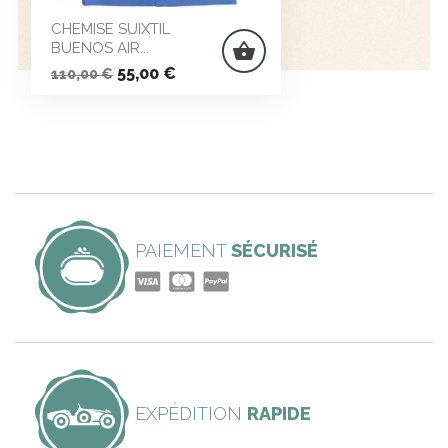
CHEMISE SUIXTIL
BUENOS AIR...
shopping_basket
Prix
Prix
55,00 €
110,00 €
de
base
PAIEMENT
SÉCURISÉ
EXPÉDITION
RAPIDE