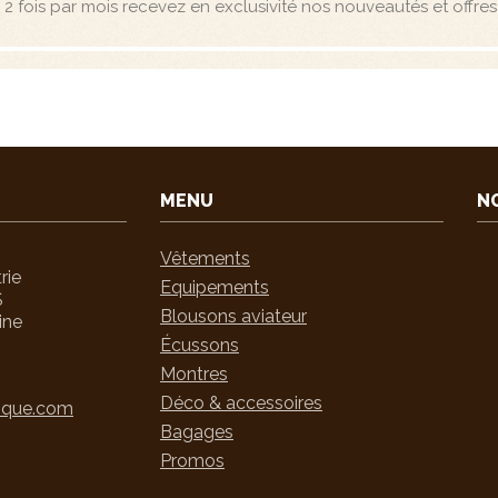
2 fois par mois recevez en exclusivité nos nouveautés et offres 
MENU
N
Vêtements
trie
Equipements
S
Blousons aviateur
ine
Écussons
Montres
5
Déco & accessoires
ique.com
Bagages
Promos