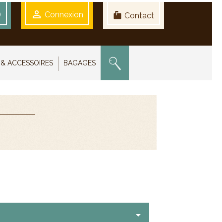

)
Connexion
markunread_mailbox
Contact
& ACCESSOIRES
BAGAGES
