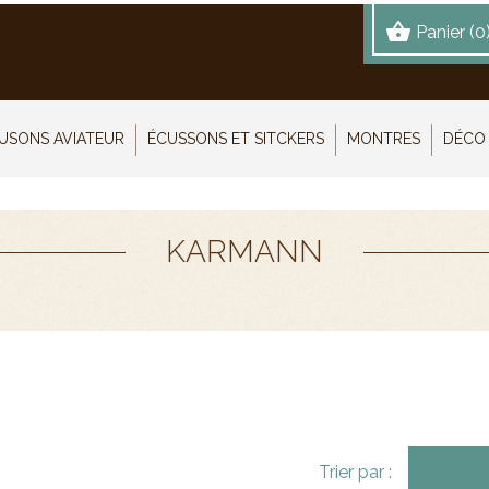
shopping_basket
Panier
(0
USONS AVIATEUR
ÉCUSSONS ET SITCKERS
MONTRES
DÉCO 
KARMANN
Trier par :