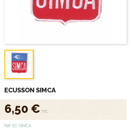
close
Guide des
tailles
ECUSSON SIMCA
6,50 €
TTC
Réf: EC-SIMCA